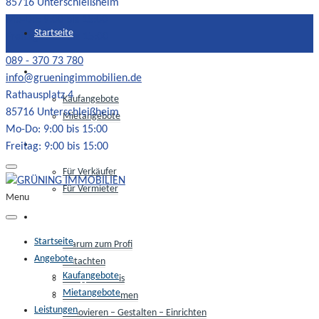
85716 Unterschleißheim
Mo-Do: 9:00 bis 15:00
Startseite
Freitag: 9:00 bis 15:00
089 - 370 73 780
Angebote
info@grueningimmobilien.de
Rathausplatz 4
Kaufangebote
85716 Unterschleißheim
Mietangebote
Mo-Do: 9:00 bis 15:00
Leistungen
Freitag: 9:00 bis 15:00
Für Verkäufer
Für Vermieter
Menu
Unser Service
Startseite
Warum zum Profi
Angebote
Gutachten
Kaufangebote
Energieausweis
Mietangebote
Luftbildaufnahmen
Leistungen
Renovieren – Gestalten – Einrichten