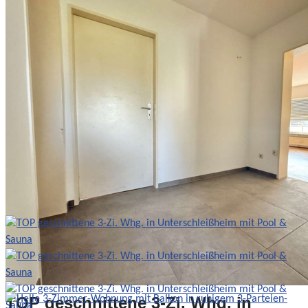
Bath:
1
73
m²
Etagenwohnung
Details
Wohnung Verkauf
369.000,00 €
Wohnung Verkauf
TOP geschnittene 3-Zi. Whg. in