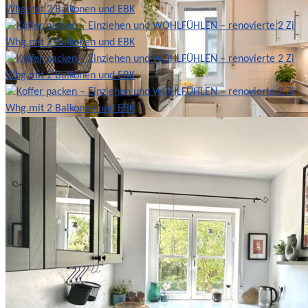
Wohnung Verkauf
Koffer packen – Einziehen und
WOHLFÜHLEN – renovierte 2 Zi
Whg.mit 2 Balkonen und EBK
379.000,00 €
Bed:
1
Bath:
1
55.57
m²
Etagenwohnung
Details
Wohnung Miete
1.520,00 €