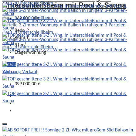
Unterschleißheim mit Pool & Sauna
369.000,00 €
Beds:
2
Bath:
1
81
m²
Etagenwohnung
Details
Wohnung Verkauf
399.000,00 €