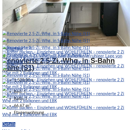
Wohnung Miete
Renovierte 2,5-Zi.-Whg. in S-Bahn
Nähe (S1)
1.520,00 €
Bed:
1
Bath:
1
66.67
m²
Etagenwohnung
Details