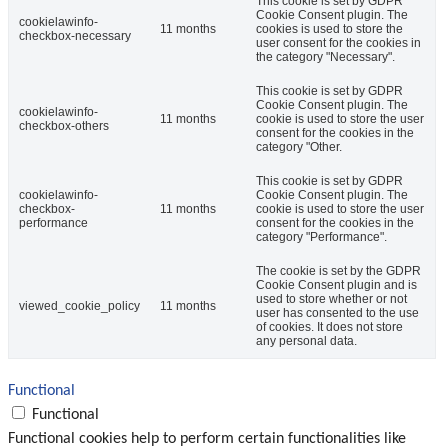
This cookie is set by GDPR
Cookie Consent plugin. The
cookielawinfo-
11 months
cookies is used to store the
checkbox-necessary
user consent for the cookies in
the category "Necessary".
This cookie is set by GDPR
Cookie Consent plugin. The
cookielawinfo-
11 months
cookie is used to store the user
checkbox-others
consent for the cookies in the
category "Other.
This cookie is set by GDPR
cookielawinfo-
Cookie Consent plugin. The
checkbox-
11 months
cookie is used to store the user
performance
consent for the cookies in the
category "Performance".
The cookie is set by the GDPR
Cookie Consent plugin and is
used to store whether or not
viewed_cookie_policy
11 months
user has consented to the use
of cookies. It does not store
any personal data.
Functional
Functional
Functional cookies help to perform certain functionalities like