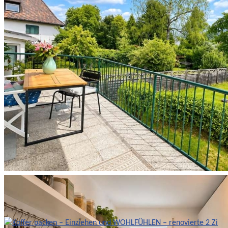
Balkonen in ruhiger Lage von
Harlaching
2.700,00 €
Beds:
3
Bath:
1
110
m²
Etagenwohnung
Details
Wohnung Verkauf
379.000,00 €