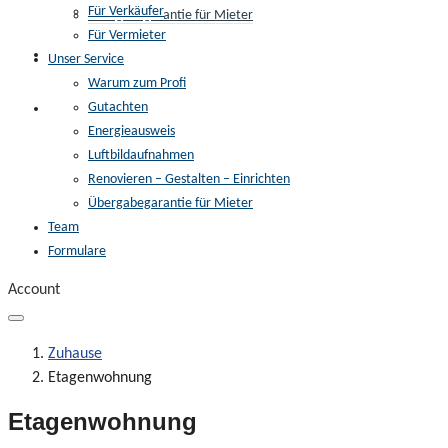
Für Verkäufer
Übergabegarantie für Mieter
Für Vermieter
Team
Unser Service
Warum zum Profi
Gutachten
Formulare
Energieausweis
Luftbildaufnahmen
Renovieren – Gestalten – Einrichten
Übergabegarantie für Mieter
Team
Formulare
Account
Zuhause
Etagenwohnung
Etagenwohnung