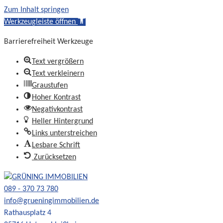
Zum Inhalt springen
Werkzeugleiste öffnen
Barrierefreiheit Werkzeuge
Text vergrößern
Text verkleinern
Graustufen
Hoher Kontrast
Negativkontrast
Heller Hintergrund
Links unterstreichen
Lesbare Schrift
Zurücksetzen
089 - 370 73 780
info@grueningimmobilien.de
Rathausplatz 4