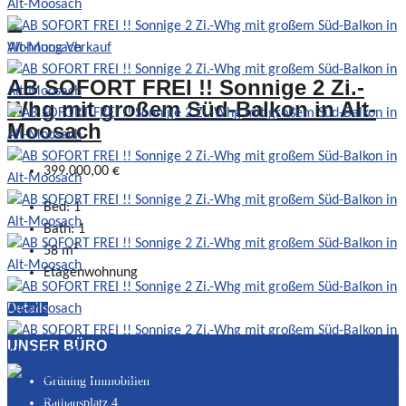
Wohnung Verkauf
AB SOFORT FREI !! Sonnige 2 Zi.-
Whg mit großem Süd-Balkon in Alt-
Moosach
399.000,00 €
Bed:
1
Bath:
1
58
m²
Etagenwohnung
Details
UNSER BÜRO
Grüning Immobilien
Rathausplatz 4